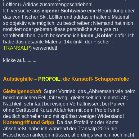
Löffler u. Adidas zusammengeschrieben!
Ich versuche aus
eigener Sichtweise
eine Beurteilung über
das von Fischer Ski, Löffler und adidas erhaltene Material,
so objektiv wie möglich, zu beschreiben; Niemand hat mich
motiviert oder gebeten diese persönliche Analyse zu
veröffentlichen, auch bekomme ich
keine „Kohle“
dafür. Ich
habe das gesamte Material 14x (inkl. der Fischer –
TRANSALP
) verwendet!
klicke auf...........
Aufstieghilfe –
PROFOIL
:
die Kunstoff- Schuppenfolie
Gleiteigenschaft
:
Super Vortrieb, das „Abbremsen wie beim
herkömmlichen Fell, fällt weg! gleitet seitlich minimal ab;
Nachteil: sehr laut bei eisigen Verhältnissen, bei Pulver
ohne Geräusch! Kurze Abfahrten mit dem Profoil sind
deutlich schneller und mit spürbar weniger Widerstand!
Kantengriff und Gripp
:
Da das Profoil mit der Kante
abschließt, habe ich während der Transalp 2016 nie
Harscheisen anlegen müssen, allerdings war ich noch nicht