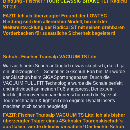
Bindung - Fischer /
TOUR CLASSIC BRAKE
TLT Radical
ST 2.0:
FAZIT: Ich als überzeugter Freund der LOWTEC
Bindung seit dem allerersten Modell, bin mit der
Weiterentwicklung der Radical ST mit seinen drehbaren
Vorderbacken für zusätzliche Sicherheit begeistert!
Schuh - Fischer Transalp
VACUUM
TS Lite
War auch beim Schuh anfänglich etwas skeptisch, da ich ja
ein überzeugter 4 – Schnaller- Skischuh-Fan bin! Mir wurde
der Skischuh beim GIGASport angepasst! Durch die
VACUUM FULL FIT Technologie wurde die Schale perfekt
und individuell an meinen Fuß angepresst Der extrem
leichte, thermoverformbare Innenschuh und die Spezial-
Tourenschnallen X-light mit den original Dynafit Inserts
machten mich schon neugierig!
FAZIT: Fischer Transalp VACUUM TS Lite: Ich als bisher
überzeugter Träger eines 4Schnaler Tourenskischuh`s
aus Italien, werde definitiv umsatteln! Der leichte Schuh