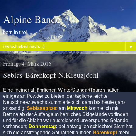
Alpine Bande
born in tirol
▼
Freitag, 4. März 2016
Seblas-Bärenkopf-N.Kreuzjöchl
Eine meiner alljährlichen WinterStandartTouren hatten
einiges an Powder zu bieten, der tägliche leichte
Neuschneezuwachs summierte sich dann bis heute ganz
anständig!
Seblasspitze:
am
Mittwoch
konnte ich mit
Bettina ab der Auffangalm herrliches Skigelände vorfinden
und für die Abfahrt war ausreichend unverspurtes Gelände
vorhanden;
Donnerstag
:
bei anfänglich schlechter Sicht hat
sich die anstrengende Spurarbeit auf den
Bärenkopf
mehr