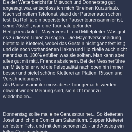
Da der Wetterbericht für Mittwoch und Donnerstag gut
angesagt war, entschloss ich mich für einen Kurzurlaub.
Nach schnellem Telefonat, stand der Partner auch schon
fest. Da Roli ja ein begeisterter Pausentourensammler ist,
seine 76ste!!!, war eine Tour bald gefunden.
Heiligkreuzkofel....Mayerlversch. und Mittelpfeiler. Was gibt
es zu diesen Linien zu sagen...Die Mayerlverschneidung
bietet tolle Kletterei, wobei das Gestein nicht ganz fest ist ;)
und die noch vorhandenen Haken und Holzkeile auch nicht
mehr das zu 100% erfüllen was sie sollten. Man kann aber
alles gut mit mittl. Friends absichern. Bei der Messnerführe
am Mittelpfeiler wird die Felsqualität nach oben hin immer
besser und bietet schöne Kletterei an Platten, Rissen und
Verschneidungen.
Als Pausensammler muss diese Tour gemacht werden,
obwohl wir der Meinung sind, sie nicht mehr zu
wiederholen....
Donnerstag sollte mal eine Genusstour her... So kletterten
Josef und ich die Comici am Salamiturm. Supper Kletterei
an festem Fels, und mit dem schönen Zu - und Abstieg ein
tolles Gesamterlebnis...