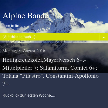
Alpine Bande
born in tirol
▼
Montag, 8. August 2016
Heiligkreuzkofel,Mayerlversch 6+.-
Mittelpfeiler 7; Salamiturm, Comici 6+;
Tofana "Pilastro", Constantini-Apollonio
7+
Rückblick zur letzten Woche....