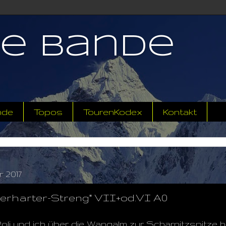
ne Bande
nde
Topos
TourenKodex
Kontakt
 2017
berharter-Streng" VII+od.VI A0
oli und ich über die Wangalm zur Scharnitzspitze 