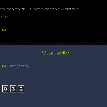
m isch es nit ;-) Ganz a normale Alpintour!
05:38
chen
Startseite
um Post (Atom)
0
3
2