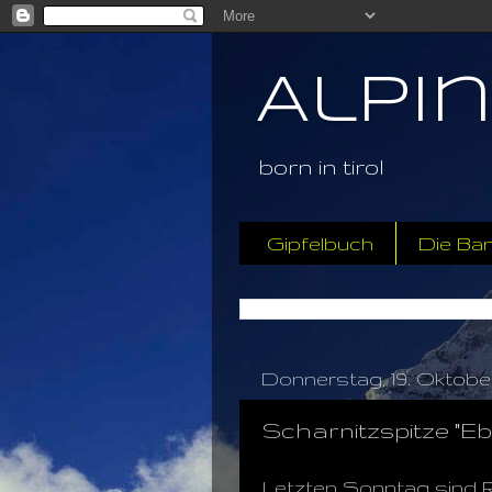
Alpi
born in tirol
Gipfelbuch
Die Ba
Donnerstag, 19. Oktober
Scharnitzspitze "E
Letzten Sonntag sind R