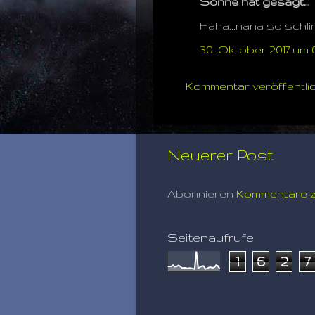
Sonne hat gesagt…
Haha...nana so schlim
30. Oktober 2017 um 
Kommentar veröffentli
Neuerer Post
Abonnieren
Kommentare z
Seitenaufrufe
1
6
2
7