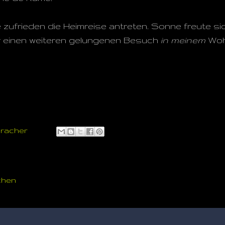
 zufrieden die Heimreise antreten. Sonne freute si
er einen weiteren gelungenen Besuch
in
meinem
Woh
uracher
chen