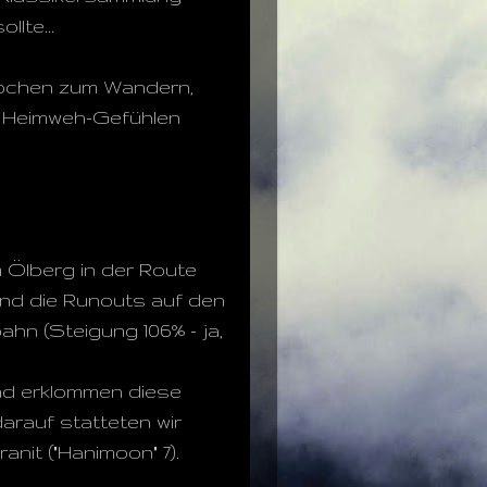
lte...
Wochen zum Wandern,
n Heimweh-Gefühlen
 Ölberg in der Route
ind die Runouts auf den
ahn (Steigung 106% - ja,
nd erklommen diese
arauf statteten wir
nit ("Hanimoon" 7).