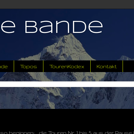
ne Bande
nde
Topos
TourenKodex
Kontakt
o beginnen: ...die Touren Nr. 1 bis 5 aus der Paus