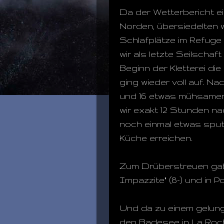
Da der Wetterbericht e
Norden, übersiedelten 
Schlafplätze im Refuge 
wir als letzte Seilschaf
Beginn der Kletterei di
ging wieder voll auf. N
und 16 etwas mühsamen 
wir exakt 12 Stunden n
noch einmal etwas sput
Küche erreichen.
Zum Drüberstreuen gabs
Impazzite" (8-) und in Ponte
Und da zu einem gelun
den Badesee in La Roc