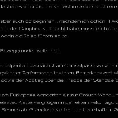
deshalb war für Sonne klar wohin die Reise führen sol
aber auch so beginnen: ...nachdem ich schon 14 
en in der Dauphine verbracht habe, musste ich de
wohin die Reise führen sollte...
e Beweggründe zweitrangig.
estalpenfahrt zunächst am Grimselpass, wo wir am
bungskletter-Performance testeten. Bemerkenswert s
, sowie der Abstieg über die Trasse der Standseilb
ht am Furkapass wanderten wir zur Grauen Wand u
Relaxtes Klettervergnügen in perfektem Fels. Tags d
Besuch ab. Grandiose Kletterei an traumhaftem Gra