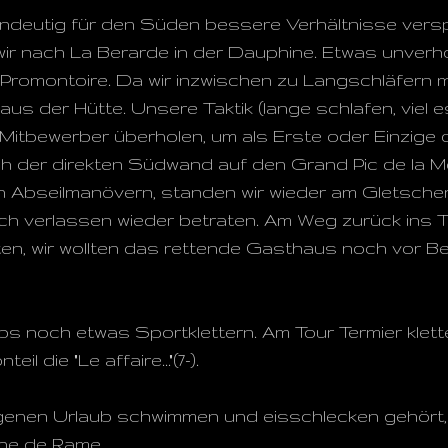
indeutig für den Süden bessere Verhältnisse versp
wir nach La Berarde in der Dauphine. Etwas unverh
Promontoire. Da wir inzwischen zu Langschläfern m
t aus der Hütte. Unsere Taktik (lange schlafen, viel 
e Mitbewerber überholen, um als Erste oder Einzige 
ach der direkten Südwand auf den Grand Pic de la Me
Abseilmanövern, standen wir wieder am Gletscher 
ach verlassen wieder betraten. Am Weg zurück ins 
en, wir wollten das rettende Gasthaus noch vor B
 noch etwas Sportklettern. Am Tour Termier klette
il die "Le affaire..."(7-).
genen Urlaub schwimmen und eisschlecken gehört,
he de Rame.