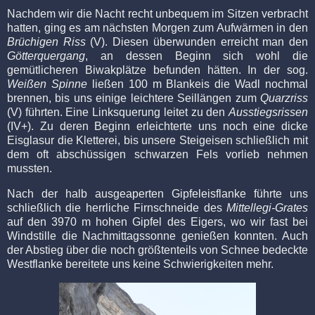
Nachdem wir die Nacht recht unbequem im Sitzen verbracht
hatten, ging es am nächsten Morgen zum Aufwärmen in den
Brüchigen Riss
(V). Diesen überwunden erreicht man den
Götterquergang
, an dessen Beginn sich wohl die
gemütlicheren Biwakplätze befunden hätten. In der sog.
Weißen Spinne
ließen 100 m Blankeis die Wadl nochmal
brennen, bis uns einige leichtere Seillängen zum
Quarzriss
(V) führten. Eine Linksquerung leitet zu den
Ausstiegsrissen
(IV+). Zu deren Beginn erleichterte uns noch eine dicke
Eisglasur die Kletterei, bis unsere Steigeisen schließlich mit
dem oft abschüssigen schwarzen Fels vorlieb nehmen
mussten.
Nach der halb ausgeaperten Gipfeleisflanke führte uns
schließlich die herrliche Firnschneide des
Mittellegi-Grates
auf den 3970 m hohen Gipfel des Eigers, wo wir fast bei
Windstille die Nachmittagssonne genießen konnten. Auch
der Abstieg über die noch größtenteils von Schnee bedeckte
Westflanke bereitete uns keine Schwierigkeiten mehr.