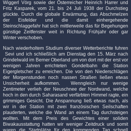
Wiggerl Vörg sowie der Österreicher Heinrich Harrer und
Fritz Kasparek, vom 21. bis 24 Juli 1938 der Durchstieg
glückte. Durch die globale Erwärmung, das Abschmelzen
der Eisfelder und die damit einhergehende
Steinschlaggefahr hat sich mittlerweile das für Begehungen
günstige Zeitfenster weit in Richtung Frühjahr oder gar
Winter verschoben.
Nach wiederholtem Studium diverser Wetterberichte fuhren
Sevi und ich schließlich am Dienstag den 15. März nach
Grindelwald im Berner Oberland um von dort mit der erst vor
wenigen Jahren errichteten Gondelbahn die Station
Eigergletscher zu erreichen. Die von den Niederschlägen
der Morgenstunden noch nassen Straßen ließen etwas
Unsicherheit aufkommen.
Wenngleich nur wenige
Zentimeter verlieh der Neuschnee der Nordwand,
welche
hoch in den durch Saharasand verfärbten Himmel ragte, ein
grimmiges Gesicht. Die Anspannung ließ etwas nach, als
wir in der Station mit zwei französischen Seilschaften
plauderten, welche die Wand an einem Tag durchsteigen
wollten. Mit dem Preis des Gewichtes einer soliden
Biwakausstattung hatten wir weniger Zeitdruck und somit
waren die Startplätze für den kommenden Tag schnell