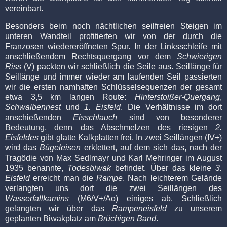
vereinbart.
Besonders beim noch nächtlichen seilfreien Steigen im
unteren Wandteil profitierten wir von der durch die
Franzosen wiedereröffneten Spur. In der Linksschleife mit
anschließendem Rechtsquergang vor dem
Schwierigen
Riss
(V) packten wir schließlich die Seile aus. Seillänge für
Seillänge und immer wieder am laufenden Seil passierten
wir die ersten namhaften Schlüsselsequenzen der gesamt
etwa 3,5 km langen Route:
Hinterstoißer-Quergang
,
Schwalbennest
und
1. Eisfeld
. Die Verhältnisse im dort
anschießenden
Eisschlauch
sind von besonderer
Bedeutung, denn das Abschmelzen des riesigen
2.
Eisfeldes
gibt glatte Kalkplatten frei. In zwei Seillängen (IV+)
wird das
Bügeleisen
erklettert, auf dem sich das, nach der
Tragödie von Max Sedlmayr und Karl Mehringer im August
1935
benannte,
Todesbiwak
befindet. Über das kleine
3.
Eisfeld
erreicht man die
Rampe
. Nach leichterem Gelände
verlangten uns dort die zwei Seillängen des
Wasserfallkamins
(M6/V+/Ao) einiges ab. Schließlich
gelangten wir über das
Rampeneisfeld
zu unserem
geplanten Biwakplatz am
Brüchigen Band
.