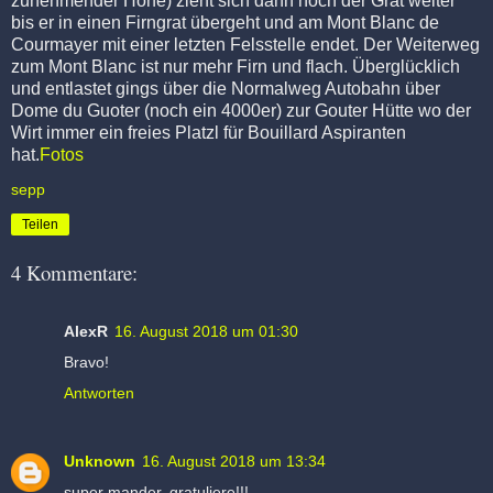
zunehmender Höhe) zieht sich dann noch der Grat weiter
bis er in einen Firngrat übergeht und am Mont Blanc de
Courmayer mit einer letzten Felsstelle endet. Der Weiterweg
zum Mont Blanc ist nur mehr Firn und flach. Überglücklich
und entlastet gings über die Normalweg Autobahn über
Dome du Guoter (noch ein 4000er) zur Gouter Hütte wo der
Wirt immer ein freies Platzl für Bouillard Aspiranten
hat.
Fotos
sepp
Teilen
4 Kommentare:
AlexR
16. August 2018 um 01:30
Bravo!
Antworten
Unknown
16. August 2018 um 13:34
super mander, gratuliere!!!