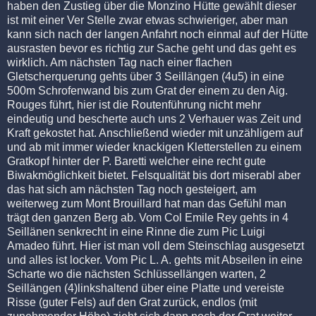
haben den Zustieg über die Monzino Hütte gewählt dieser
ist mit einer Ver Stelle zwar etwas schwieriger, aber man
kann sich nach der langen Anfahrt noch einmal auf der Hütte
ausrasten bevor es richtig zur Sache geht und das geht es
wirklich. Am nächsten Tag nach einer flachen
Gletscherquerung gehts über 3 Seillängen (4u5) in eine
500m Schrofenwand bis zum Grat der einem zu den Aig.
Rouges führt, hier ist die Routenführung nicht mehr
eindeutig und bescherte auch uns 2 Verhauer was Zeit und
Kraft gekostet hat. Anschließend wieder mit unzähligem auf
und ab mit immer wieder knackigen Kletterstellen zu einem
Gratkopf hinter der P. Baretti welcher eine recht gute
Biwakmöglichkeit bietet. Felsqualität bis dort miserabl aber
das hat sich am nächsten Tag noch gesteigert, am
weiterweg zum Mont Brouillard hat man das Gefühl man
trägt den ganzen Berg ab. Vom Col Emile Rey gehts in 4
Seillänen senkrecht in eine Rinne die zum Pic Luigi
Amadeo führt. Hier ist man voll dem Steinschlag ausgesetzt
und alles ist locker. Vom Pic L. A. gehts mit Abseilen in eine
Scharte wo die nächsten Schlüssellängen warten, 2
Seillängen (4)linkshaltend über eine Platte und vereiste
Risse (guter Fels) auf den Grat zurück, endlos (mit