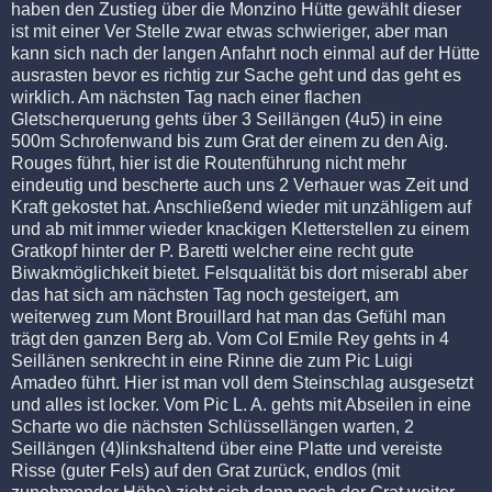
haben den Zustieg über die Monzino Hütte gewählt dieser
ist mit einer Ver Stelle zwar etwas schwieriger, aber man
kann sich nach der langen Anfahrt noch einmal auf der Hütte
ausrasten bevor es richtig zur Sache geht und das geht es
wirklich. Am nächsten Tag nach einer flachen
Gletscherquerung gehts über 3 Seillängen (4u5) in eine
500m Schrofenwand bis zum Grat der einem zu den Aig.
Rouges führt, hier ist die Routenführung nicht mehr
eindeutig und bescherte auch uns 2 Verhauer was Zeit und
Kraft gekostet hat. Anschließend wieder mit unzähligem auf
und ab mit immer wieder knackigen Kletterstellen zu einem
Gratkopf hinter der P. Baretti welcher eine recht gute
Biwakmöglichkeit bietet. Felsqualität bis dort miserabl aber
das hat sich am nächsten Tag noch gesteigert, am
weiterweg zum Mont Brouillard hat man das Gefühl man
trägt den ganzen Berg ab. Vom Col Emile Rey gehts in 4
Seillänen senkrecht in eine Rinne die zum Pic Luigi
Amadeo führt. Hier ist man voll dem Steinschlag ausgesetzt
und alles ist locker. Vom Pic L. A. gehts mit Abseilen in eine
Scharte wo die nächsten Schlüssellängen warten, 2
Seillängen (4)linkshaltend über eine Platte und vereiste
Risse (guter Fels) auf den Grat zurück, endlos (mit