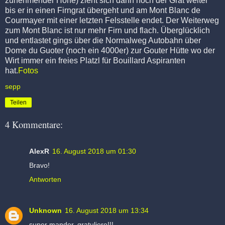
zunehmender Höhe) zieht sich dann noch der Grat weiter
bis er in einen Firngrat übergeht und am Mont Blanc de
Courmayer mit einer letzten Felsstelle endet. Der Weiterweg
zum Mont Blanc ist nur mehr Firn und flach. Überglücklich
und entlastet gings über die Normalweg Autobahn über
Dome du Guoter (noch ein 4000er) zur Gouter Hütte wo der
Wirt immer ein freies Platzl für Bouillard Aspiranten
hat.
Fotos
sepp
Teilen
4 Kommentare:
AlexR
16. August 2018 um 01:30
Bravo!
Antworten
Unknown
16. August 2018 um 13:34
super mander, gratuliere!!!