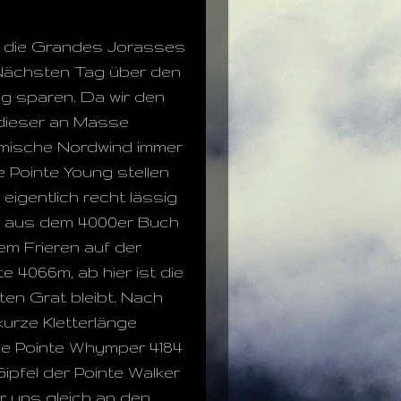
el die Grandes Jorasses
 Nächsten Tag über den
g sparen. Da wir den
 dieser an Masse
ürmische Nordwind immer
ie Pointe Young stellen
eigentlich recht lässig
te aus dem 4000er Buch
hem Frieren auf der
 4066m, ab hier ist die
en Grat bleibt. Nach
kurze Kletterlänge
die Pointe Whymper 4184
ipfel der Pointe Walker
 uns gleich an den