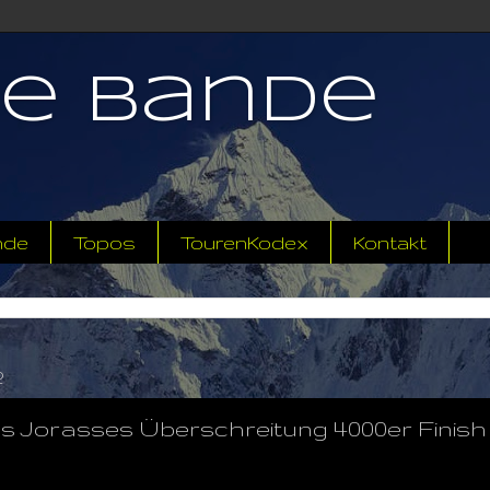
ne Bande
nde
Topos
TourenKodex
Kontakt
2
s Jorasses Überschreitung 4000er Finish