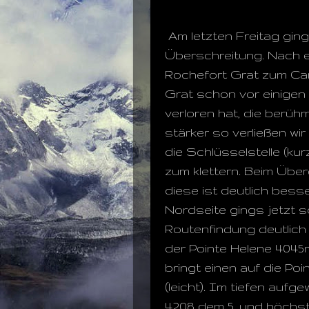
Am letzten Freitag ging
Überschreitung. Nach e
Rochefort Grat zum Can
Grat schon vor einigen
verloren hat, die berü
stärker so verließen wir
die Schlüsselstelle (ku
zum klettern. Beim Übe
diese ist deutlich bess
Nordseite gings jetzt s
Routenfindung deutlich
der Pointe Helene 4045m
bringt einen auf die Po
(leicht). Im tiefen auf
4208 dem 5. und höchst