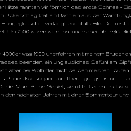
r Hitze rannten wir förmlich das erste Schnee - Eis 
m Pickelschlag trat ein Bächlein aus der Wand ungl
Hängegletscher verlangt ebenfalls Eile. Der restli
t. Um 21:00 waren wir dann müde aber überglücklich
te 4000er was 1990 unerfahren mit meinem Bruder 
rasses beenden, ein unglaubliches Gefühl am Gipf
h aber bei Wolfi der mich bei den meisten Touren 
s Planes konsequent und bedingungslos unterstütz
0er im Mont Blanc Gebiet, somit hat auch er das sc
in den nächsten Jahren mit einer Sommertour und e