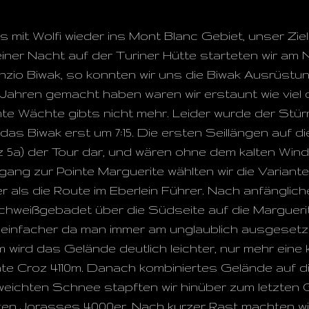
s mit Wolfi wieder ins Mont Blanc Gebiet, unser Zi
iner Nacht auf der Turiner Hütte starteten wir am
zio Biwak, so konnten wir uns die Biwak Ausrüstun
 Jahren gemacht haben waren wir erstaunt wie viel
hmte Wächte gibts nicht mehr. Leider wurde der St
 das Biwak erst um 7:15. Die ersten Seillängen auf d
rz 5a) der Tour dar, und wären ohne dem kalten Wind 
rgang zur Pointe Marguerite wählten wir die Varian
er als die Route im Eberlein Führer. Nach anfänglic
chweißgebadet über die Südseite auf die Marguerite
 einfacher da man immer am unglaublich ausgesetzt
 wird das Gelände deutlich leichter, nur mehr eine 
inte Croz 4110m. Danach kombiniertes Gelände auf 
geweichten Schnee stapften wir hinüber zum letzten G
en Jorasses 4000er. Nach kurzer Rast machten wir